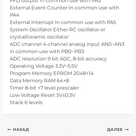
PFD output In common use with PA3
External Event Counter In common use with
PA4
External Interrupt In common use with PA5
System Oscillator Either RC oscillator or
crystal/ceramic oscillator
ADC channel 4-channel analog input AN0~AN3
in common use with PB0~PB3
ADC resolution 9 bit ADC, 8-bit accuracy
Operating Voltage 3.3V~5.5V
Program Memory EPROM 2048×14
Data Memory RAM 64×8
Timer 8-bit +7 level prescaler
Low Voltage Reset 3V±0.3V
Stack 6 levels
Навигация
НАЗАД
ДАЛЕЕ