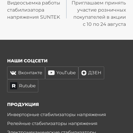
по
Видеосъемка работы
Приглашаем принять
стабилизатора
участие розничных
записям
напряжения SUNTEK
покупателей в акции
с 10 по 24 августа
НАШИ СОЦСЕТИ
Вконтакте
YouTube
ДЗЕН
Rutube
ПРОДУКЦИЯ
Инверторные стабилизаторы напряжения
Релейные стабилизаторы напряжения
Электромеханические стабилизаторы