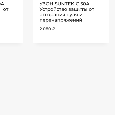
0А
УЗОН SUNTEK-C 50А
ы от
Устройство защиты от
отгорания нуля и
перенапряжений
2 080
₽