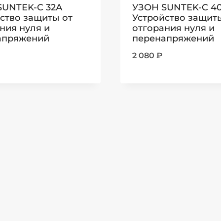
SUNTEK-C 32А
УЗОН SUNTEK-C 4
ство защиты от
Устройство защит
ния нуля и
отгорания нуля и
апряжений
перенапряжений
2 080
₽