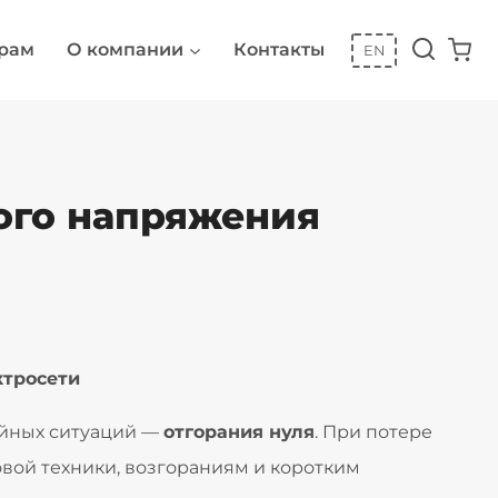
рам
О компании
Контакты
EN
кого напряжения
ктросети
ийных ситуаций —
отгорания нуля
. При потере
овой техники, возгораниям и коротким