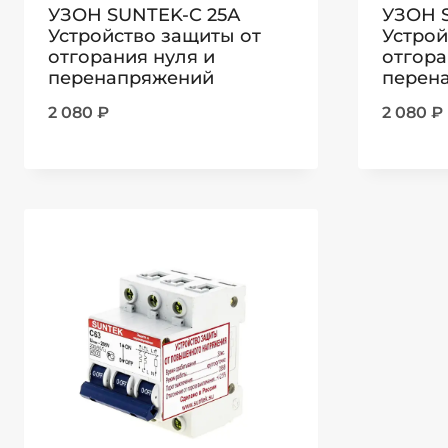
УЗОН SUNTEK-C 25А
УЗОН 
Устройство защиты от
Устрой
отгорания нуля и
отгора
перенапряжений
перен
2 080
₽
2 080
₽