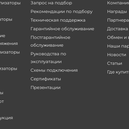
лизаторы
Запрос на подбор
Компани
Рекомендации по подбору
Награды
аторы
Техническая поддержка
Партнер
Гарантийное обслуживание
Доставка
ие
Постгарантийное
Обмен и 
ряжения
обслуживание
Наши па
лизаторы
Руководства по
Новости
эксплуатации
Статьи
изаторы
Схемы подключения
Где купит
Сертификаты
Презентации
ры
от
укция