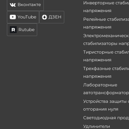
Инверторные стаби
Вконтакте
напряжения
YouTube
ДЗЕН
Релейные стабилиз
напряжения
Rutube
Электромеханическ
стабилизаторы нап
Тиристорные стаби
напряжения
Трехфазные стабил
напряжения
Лабораторные
автотрансформато
Устройства защиты 
отгорания нуля
Светодиодная прод
Удлинители