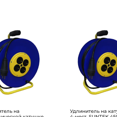
тель на
Удлинитель на ка
лической катушке
4-мест. SUNTEK 45