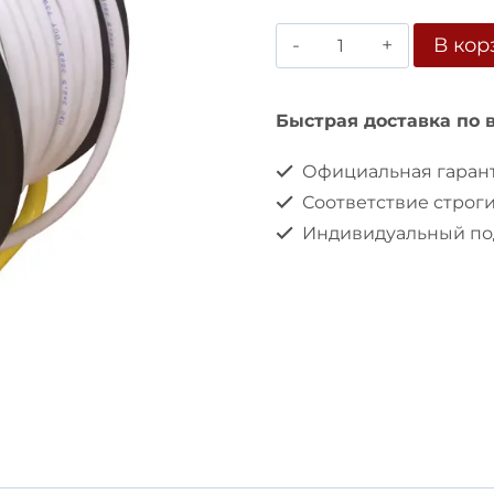
Количество
В кор
товара
Удлинитель
Быстрая доставка по 
на
Официальная гарант
катушке
Соответствие строг
4-
Индивидуальный под
мест.
SUNTEK
4500
Вт
(IP44)
ГОСТ
ПВС-