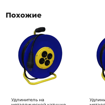
Похожие
Удлинитель на
Удлини
металлической катушке
метал