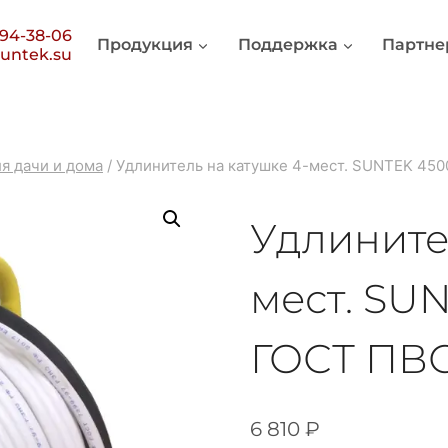
394-38-06
Продукция
Поддержка
Партне
untek.su
я дачи и дома
/
Удлинитель на катушке 4-мест. SUNTEK 450
Удлините
мест. SUN
ГОСТ ПВС
6 810
₽