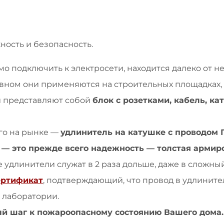
ВП
3х2,5
30м
ность и безопасность.
мо подключить к электросети, находится далеко от 
вном они применяются на строительных площадках, в
и представляют собой
блок с розетками, кабель, ка
го на рынке —
удлинитель на катушке с проводом 
— это прежде всего надежность — толстая армир
 удлинители служат в 2 раза дольше, даже в сложны
ертификат
, подтверждающий, что провод в удлинител
 лаборатории.
й шаг к пожароопасному состоянию Вашего дома.