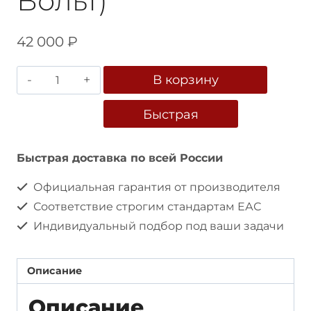
Вольт)
42 000
₽
Количество
В корзину
товара
Трехфазный
Быстрая
автотрансформатор
покупка
ЛАТР
SUNTEK
Быстрая доставка по всей России
9000
Официальная гарантия от производителя
ВА
Соответствие строгим стандартам ЕАС
(12А,
0-
Индивидуальный подбор под ваши задачи
520
Вольт)
Описание
Описание