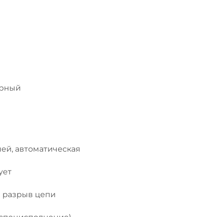
орный
ней, автоматическая
ует
в разрыв цепи