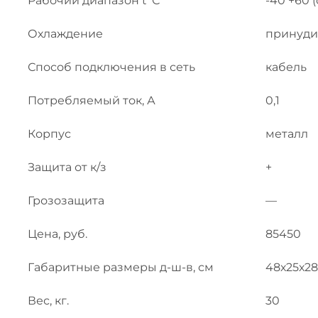
Рабочий диапазон t°С
-40 +60 
Охлаждение
принуди
Способ подключения в сеть
кабель
Потребляемый ток, А
0,1
Корпус
металл
Защита от к/з
+
Грозозащита
—
Цена, руб.
85450
Габаритные размеры д-ш-в, см
48х25х28
Вес, кг.
30