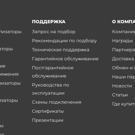
ПОДДЕРЖКА
О КОМП
лизаторы
Запрос на подбор
Компани
Рекомендации по подбору
Награды
аторы
Техническая поддержка
Партнер
Гарантийное обслуживание
Доставка
ие
Постгарантийное
Обмен и 
ряжения
обслуживание
Наши па
лизаторы
Руководства по
Новости
эксплуатации
Статьи
изаторы
Схемы подключения
Где купит
Сертификаты
Презентации
ры
от