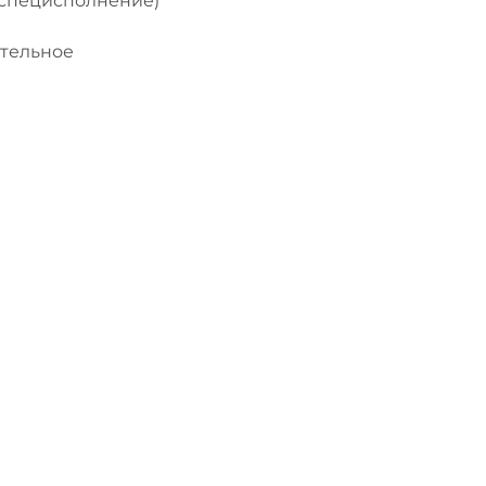
(специсполнение)
тельное