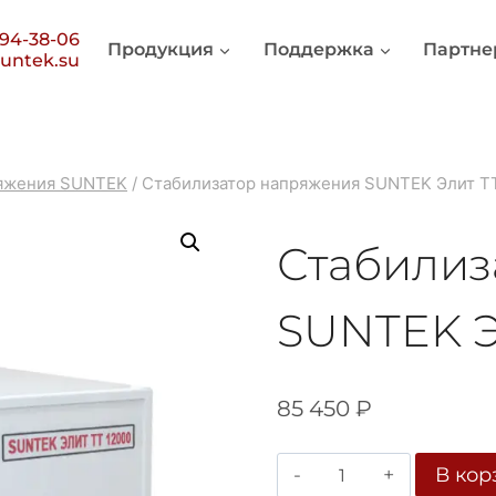
394-38-06
Продукция
Поддержка
Партне
untek.su
ряжения SUNTEK
/
Стабилизатор напряжения SUNTEK Элит Т
Стабилиз
SUNTEK Э
85 450
₽
Количество
В кор