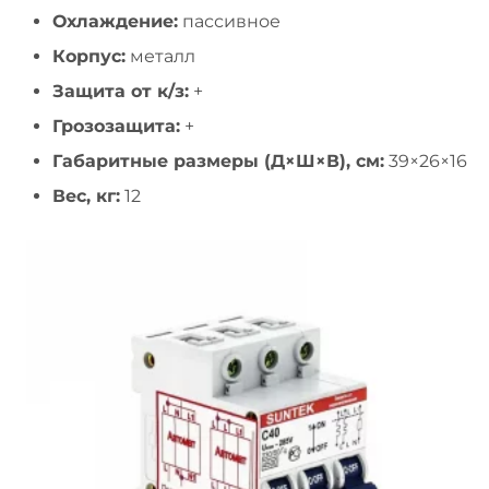
Охлаждение:
пассивное
Корпус:
металл
Защита от к/з:
+
Грозозащита:
+
Габаритные размеры (Д×Ш×В), см:
39×26×16
Вес, кг:
12