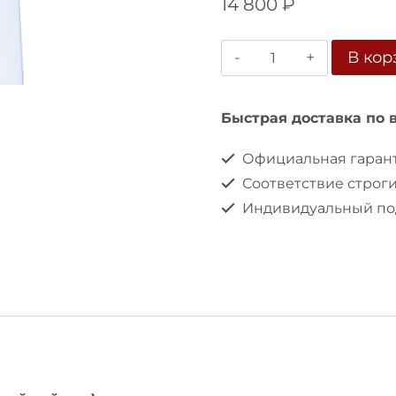
14 800
₽
Количество
В кор
товара
Стабилизатор
Быстрая доставка по 
напряжения
Официальная гарант
SUNTEK
Соответствие строг
5000
Индивидуальный под
ВА,
морозостойкий