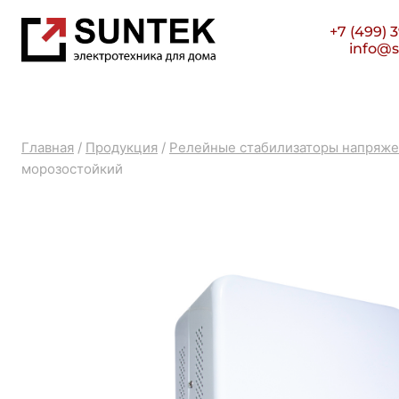
Перейти
+7 (499) 
к
info@s
содержимому
Главная
/
Продукция
/
Релейные стабилизаторы напряж
морозостойкий