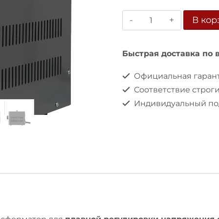
Количество
В кор
товара
Автотрансформат
Быстрая доставка по 
ЛАТР
Официальная гарант
SUNTEK
Соответствие строг
GRAY
Индивидуальный под
3000
ВА
(12А,
0-
300
Вольт)