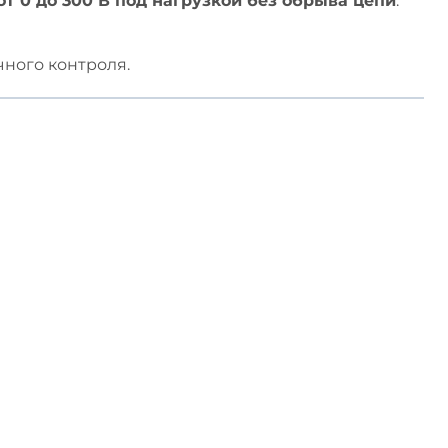
т 0 до 300 В под нагрузкой без обрыва цепи
.
чного контроля.