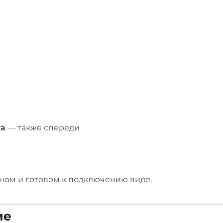
ка
— также спереди
нном и готовом к подключению виде.
ие