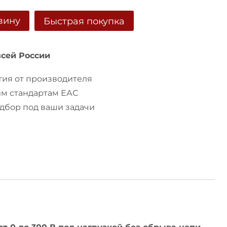
зину
Быстрая покупка
ор
всей России
ия от производителя
им стандартам ЕАС
бор под ваши задачи