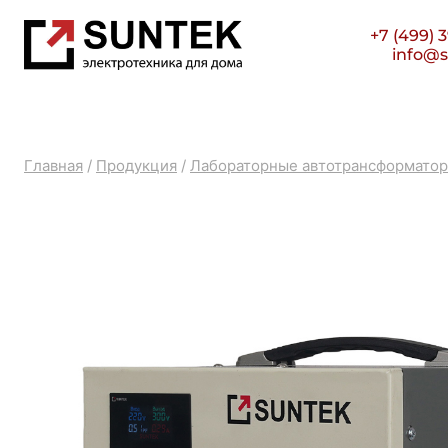
Перейти
+7 (499) 
к
info@s
содержимому
Главная
/
Продукция
/
Лабораторные автотрансформато