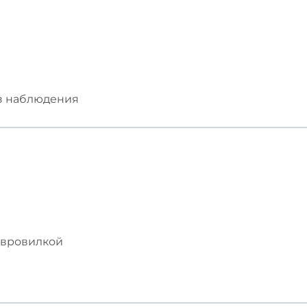
з наблюдения
 евровилкой