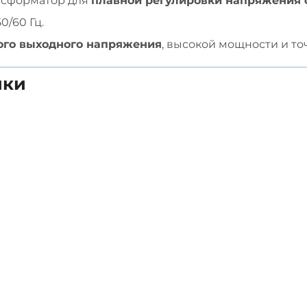
нсформатор для
плавной регулировки напряжения о
0/60 Гц.
ого выходного напряжения
, высокой мощности и то
ики