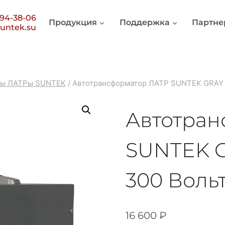
394-38-06
Продукция
Поддержка
Партне
untek.su
ры ЛАТРы SUNTEK
/
Автотрансформатор ЛАТР SUNTEK GRAY 3
Автотран
SUNTEK GR
300 Вольт
16 600
₽